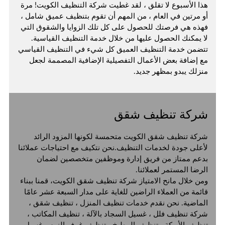
هذا الأسبوع لا تقلق ، لقد غطيت
شركة التنظيف الكويت
! مرة
أو مرتين في العام ، من المهم أن تقوم بتنظيف عميق شامل ،
فهذه هي فرصتك للحصول على كل تلك الزوايا والشقوق التي
لا يمكنك الحصول عليها من خلال خدمة التنظيف القياسية.
تتضمن
خدمة التنظيف العميق
كل شيء في التنظيف القياسي
مع إضافة بعض الأعمال التفصيلية الإضافية المصممة لجعل
منزلك يبدو بمظهر جديد.
شركة تنظيف شقق
شركة تنظيف شقق الكويت
متحمسة لكونها المزود الرائد
لأعلى جودة لخدمات التنظيف.نحن نتكيف مع احتياجات عملائنا
بدعم ممتاز من فريق إدارة وموظفين متخصصين لضمان
الرضا المستمر لعملائنا.
ومن خلال مانح الامتياز
شركة تنظيف شقق الكويت
، قمنا ببناء
قائمة من العملاء الراضين للغاية على مدار السبعة عشر عامًا
الماضية. نحن نقدم خدمات تنظيف المنزل ، تنظيف شقق ،
شركة تنظيف فلل ، غسيل السجاد بالآلة ، تنظيف المكاتب ،