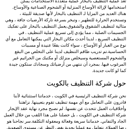
تعد عملية
التنظيف بالبخار
عملية متعددة الاستخدامات يمكن
استخدامها لإزالة الأوساخ المنزلية أو الشحوم الصناعية والأوساخ.
هناك العديد من المزايا لـ
التنظيف بالبخار
لأنها صديقة للبيئة ،
وتستخدم الحرارة للتطهير ، وتبخر بسرعة تاركة الأرضيات جافة ، وهي
مثالية لتنظيف الشقوق والشقوق.يعمل
التنظيف بالبخار
على تفكيك
الجسيمات الصلبة ، مما يؤدي إلى تسريع
عملية التنظيف
. في
التنظيف السريع ، لدينا أحدث
مكائن البخار
التي يمكنها التعامل مع أي
نوع من الغبار أو الأوساخ ، سواء كانت بقعًا عنيدة أو مسببات
الحساسية.تم تدريب طاقم التنظيف لدينا على التخلص من البقع
والشحوم المستعصية وسيخلص منزلك أو مكتبك من الجراثيم غير
المرغوب فيها. بمجرد أن ننتهي من أرضياتك وسجادك ستكون جيدة
كما لو كانت جديدة.
حول شركة التنظيف بالكويت
نحن
شركة التنظيف الرئيسية في الكويت
، خدماتنا استثنائية لأننا
قادرون على التعامل مع أي مهمة تنظيف تقوم بتعيينها. نزاهتنا
وأخلاقيات العمل تتحدث عن نفسها. لم نصبح مجرد نهاية عقد الإيجار
شركة التنظيف في الكويت
، بل حصلنا على هذا اللقب من خلال العمل
الجاد والتفاني. خدماتنا سريعة وفعالة ومعقولة التكلفة.سر نجاحنا هو
رضا العملاء. نتعامل مع عملنا بجدية بغض النظر عن مستوى الصعوبة.