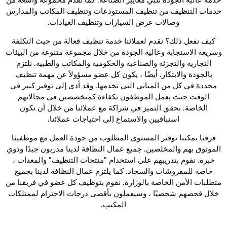
خدمة عالية الجودة تلبي معايير الصناعة. كما نقدم مجموعة واسعة من
خدمات التنظيف من تنظيف المستودعات وتنظيف المكاتب والمدارس
وصالات عرض السيارات وتنظيف العيادات.
كيف نفعل ذلك؟
نقدم لعملائنا خدمة تنظيف فعالة من حيث التكلفة
وسريعة الاستجابة وعالية الجودة من خلال مجموعة متنوعة من البيئات
التجارية والتجزئة والصناعية والحكومية والمكاتب والطبية. نلتزم
بالجودة والابتكار. أيضًا ، يكون كل عضو مسؤولاً عن مهمة تنظيف
محددة في كل من المباني التي نخدمها. وقد أدى إلى توفير كبير في
الوقت حيث يعمل الموظفون بكفاءة كمتخصصين في مجالاتهم
الخاصة. نحقق التميز في شراكة مع عملائنا من خلال أن نكون
استباقيين والاستماع إلى احتياجات عملائنا.
فرقنا
يمكننا توفير المستوى المطلوب من جودة العمل مع موظفينا
الموثوق بهم والمخلصين. جميع عمال النظافة لدينا مدربون جيدًا وذوي
خبرة. نقوم بتدريبهم على استخدام "منتجات التنظيف" والمعدات ،
خاصة للمفروشات والسجاد. كما يلتزم عمال النظافة لدينا بجميع
متطلبات الأمن الخاصة بالوزارة. نقوم بتوظيف كل عضو في فريقنا من
خلال فحصهم شخصيًا ، وسيعملون بأقصى درجات الاحترام لممتلكات
المكتب.